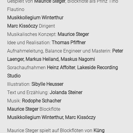
Gespielt von
Maurice Steger
, Blockflöte als Prinz Tino
Flautino
Musikkollegium Winterthur
Marc Kissóczy
Dirigent
Musikalisches Konzept:
Maurice Steger
Idee und Realisation:
Thomas Pfiffner
Aufnahmeleitung, Balance Engineer und Masterin:
Peter
Laenger, Markus Heiland, Maskus Nagorni
Sorachaufnahmen
Heinz Affolter
,
Lakeside Recording
Studio
Illustration:
Sibylle Heusser
Text und Erzählung:
Jolanda Steiner
Musik:
Rodophe Schacher
Maurice Steger
Blockflöte
Musikkollegium Winterthur, Marc Kissóczy
Maurice Steger spielt auf Blockflöten von
Küng