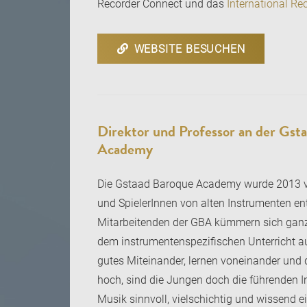
Recorder Connect und das
International R
WEBSITE BESUCHEN
Direktor und Professor an der Gs
Academy
Die Gstaad Baroque Academy wurde 2013 von
und SpielerInnen von alten Instrumenten en
Mitarbeitenden der GBA kümmern sich ganzhe
dem instrumentenspezifischen Unterricht au
gutes Miteinander, lernen voneinander und 
hoch, sind die Jungen doch die führenden In
Musik sinnvoll, vielschichtig und wissend e