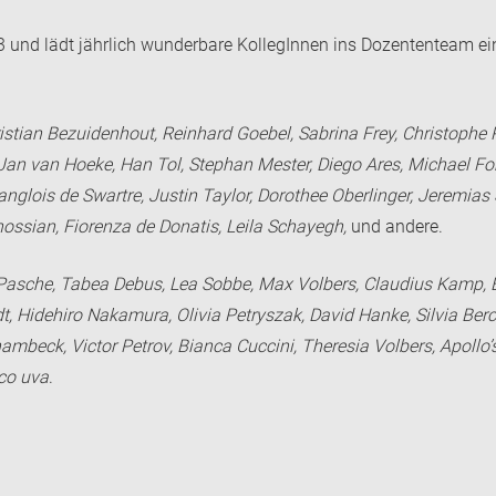
3 und lädt jährlich wunderbare KollegInnen ins Dozententeam ein
istian Bezuidenhout, Reinhard Goebel, Sabrina Frey, Christophe R
Jan van Hoeke, Han Tol, Stephan Mester, Diego Ares, Michael For
e Langlois de Swartre, Justin Taylor, Dorothee Oberlinger, Jerem
ossian, Fiorenza de Donatis, Leila Schayegh,
und andere.
Pasche, Tabea Debus, Lea Sobbe, Max Volbers, Claudius Kamp, El
t, Hidehiro Nakamura, Olivia Petryszak, David Hanke, Silvia Ber
ambeck, Victor Petrov, Bianca Cuccini, Theresia Volbers, Apollo’
nco uva
.