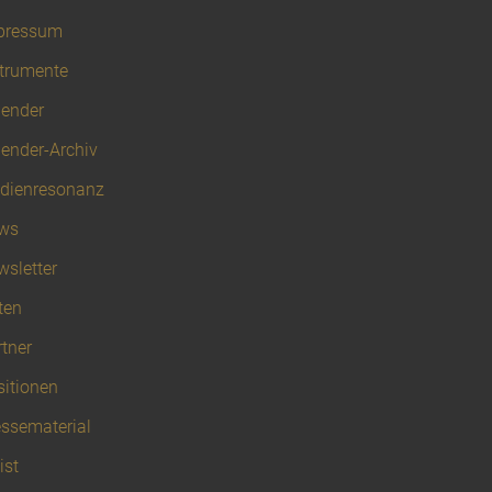
pressum
strumente
lender
lender-Archiv
dienresonanz
ws
wsletter
ten
tner
sitionen
essematerial
ist