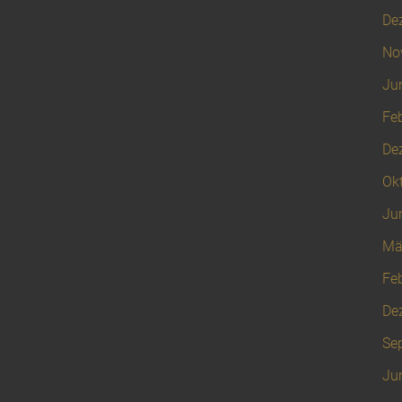
De
No
Ju
Fe
De
Ok
Ju
Mä
Fe
De
Se
Ju