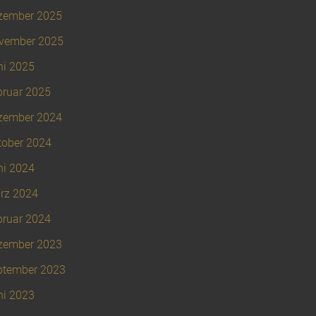
zember 2025
vember 2025
ni 2025
bruar 2025
zember 2024
tober 2024
ni 2024
rz 2024
bruar 2024
zember 2023
ptember 2023
ni 2023