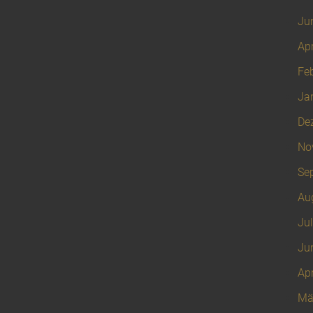
Ju
Apr
Fe
Ja
De
No
Se
Au
Jul
Ju
Apr
Mä