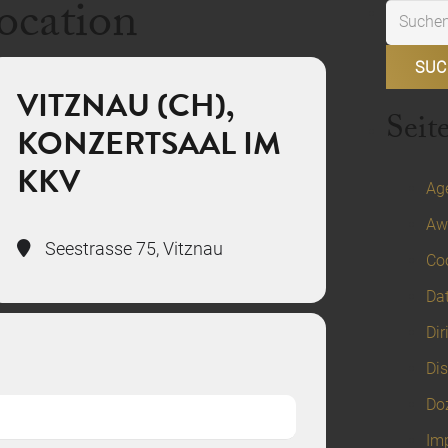
location
Suchen
nach:
VITZNAU (CH),
Seit
KONZERTSAAL IM
KKV
Ag
Aw
Seestrasse 75, Vitznau
Coo
Da
Dir
Dis
Do
Im