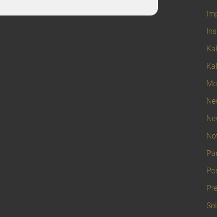
Im
In
Ka
Ka
Me
Ne
Ne
No
Par
Po
Pr
Sol