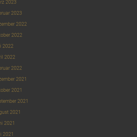
rz 2023
bruar 2023
zember 2022
tober 2022
i 2022
il 2022
bruar 2022
zember 2021
tober 2021
ptember 2021
gust 2021
ni 2021
i 2021