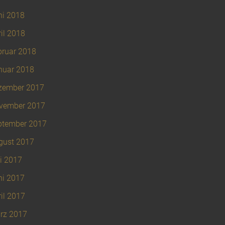
ni 2018
il 2018
bruar 2018
nuar 2018
zember 2017
vember 2017
ptember 2017
gust 2017
i 2017
ni 2017
il 2017
rz 2017