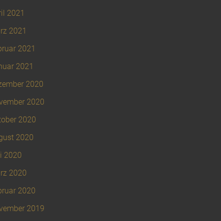
il 2021
rz 2021
bruar 2021
nuar 2021
zember 2020
vember 2020
tober 2020
gust 2020
i 2020
rz 2020
bruar 2020
vember 2019