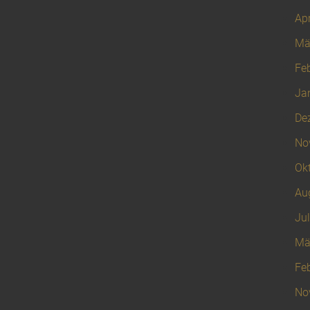
Apr
Mä
Fe
Ja
De
No
Ok
Au
Jul
Mä
Fe
No