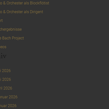
o & Orchester als Blockflötist
o & Orchester als Dirigent
rt
chergebnisse
e Bach Project
deos
iv
i 2026
i 2026
il 2026
bruar 2026
nuar 2026