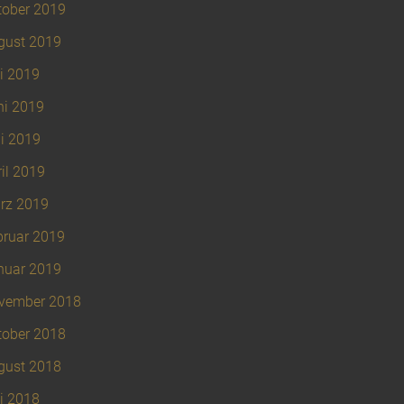
tober 2019
gust 2019
i 2019
ni 2019
i 2019
il 2019
rz 2019
bruar 2019
nuar 2019
vember 2018
tober 2018
gust 2018
i 2018