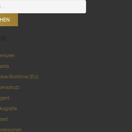
en
enturen
ards
kie-Richtlinie (EU)
tenschutz
igent
kografie
zent
pressionen