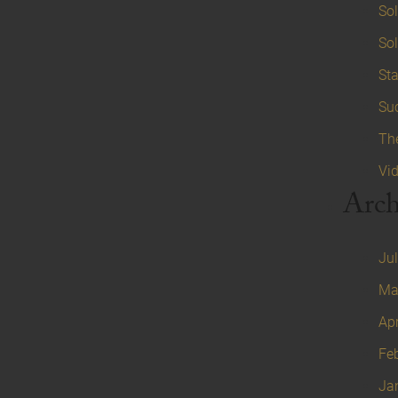
Sol
Sol
Sta
Su
Th
Vi
Arch
Jul
Ma
Apr
Fe
Ja