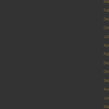
Mä
Fe
De
Ok
Jul
Apr
Fe
De
Ok
Se
Au
Ju
Ma