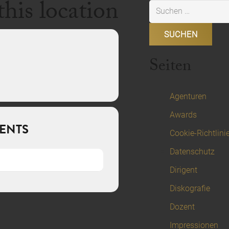
this location
Suchen
nach:
Seiten
Agenturen
Awards
ENTS
Cookie-Richtlini
Datenschutz
Dirigent
Diskografie
Dozent
Impressionen