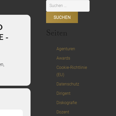
Suchen
nach:
D
Seiten
E -
Agenturen
Awards
n,
Cookie-Richtlinie
(EU)
Datenschutz
Dirigent
Diskografie
Dozent