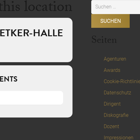
this location
Suchen
nach:
ETKER-HALLE
Seiten
Agenturen
Awards
ENTS
Cookie-Richtlini
Datenschutz
Dirigent
Diskografie
Dozent
Impressionen