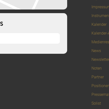
Impressu
Instrumen
S
Kalender
Kalender-
Medienre
News
Newslette
Noten
Partner
Positione
Pressemat
Solist