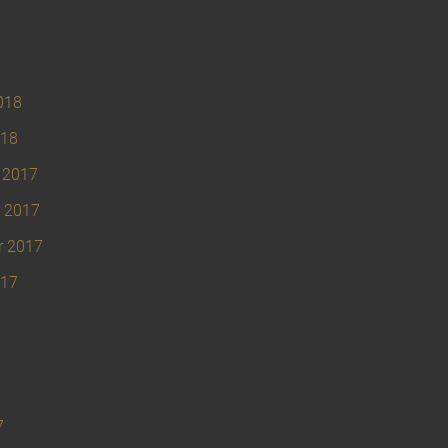
018
018
 2017
 2017
r 2017
017
7