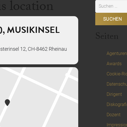
is location
Suchen
nach:
, MUSIKINSEL
Seiten
sterinsel 12, CH-8462 Rheinau
Agenturen
Awards
Cookie-Ric
Datenschu
Dirigent
Diskografi
Dozent
Impressio