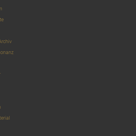
m
te
Archiv
sonanz
r
n
erial