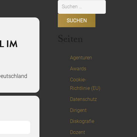
Suchen
nach:
Seiten
L IM
Agenturen
Awards
Deutschland
Cookie-
Richtlinie (EU)
Datenschutz
Dirigent
Diskografie
Dozent