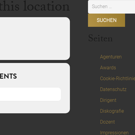
this location
Suchen
nach:
Seiten
Agenturen
Awards
ENTS
Cookie-Richtlini
Datenschutz
Dirigent
Diskografie
Dozent
Impressionen