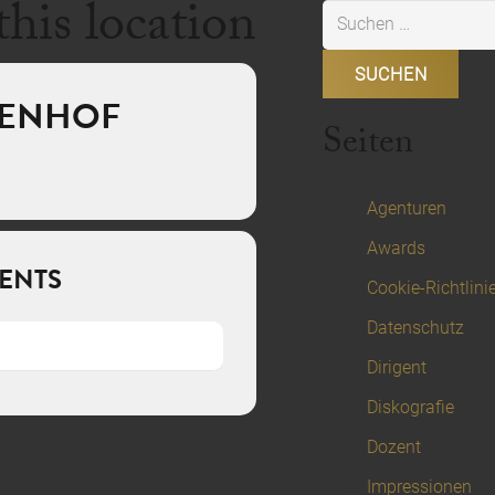
this location
Suchen
nach:
TENHOF
Seiten
Agenturen
Awards
ENTS
Cookie-Richtlini
Datenschutz
Dirigent
Diskografie
Dozent
Impressionen