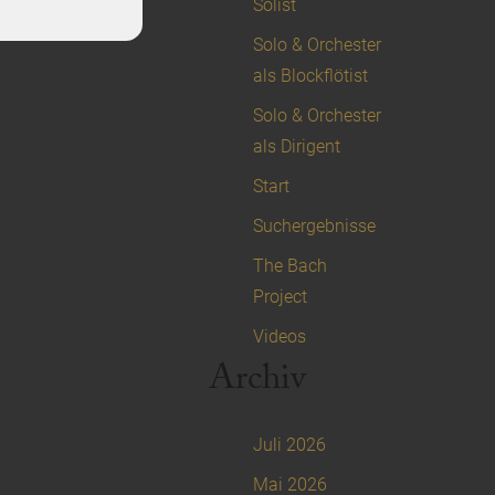
Solist
Solo & Orchester
als Blockflötist
Solo & Orchester
als Dirigent
Start
Suchergebnisse
The Bach
Project
Videos
Archiv
Juli 2026
Mai 2026