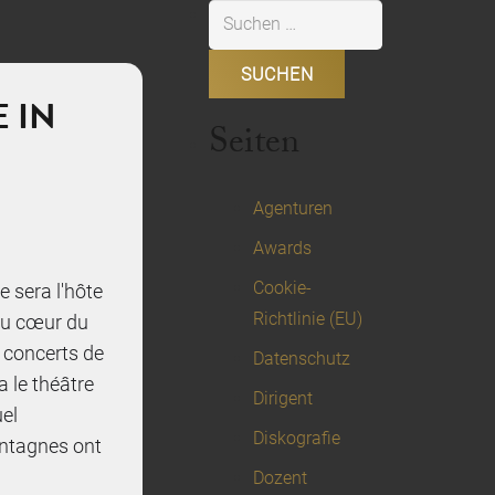
Suchen
nach:
 IN
Seiten
Agenturen
Awards
Cookie-
e sera l'hôte
Richtlinie (EU)
 au cœur du
x concerts de
Datenschutz
a le théâtre
Dirigent
uel
Diskografie
ontagnes ont
Dozent