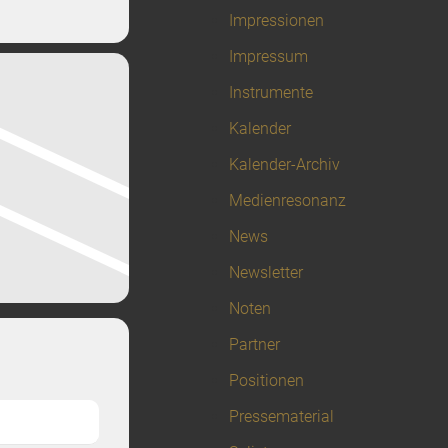
Impressionen
Impressum
Instrumente
Kalender
Kalender-Archiv
Medienresonanz
News
Newsletter
Noten
Partner
Positionen
Pressematerial