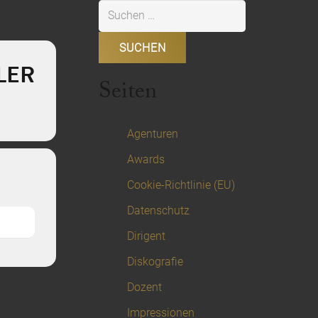
Suchen
nach:
LER
Seiten
Agenturen
Awards
Cookie-Richtlinie (EU)
Datenschutz
Dirigent
Diskografie
Dozent
Impressionen