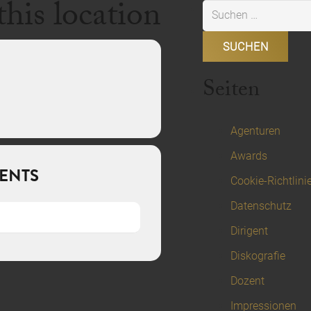
this location
Suchen
nach:
Seiten
Agenturen
Awards
ENTS
Cookie-Richtlini
Datenschutz
Dirigent
Diskografie
Dozent
Impressionen