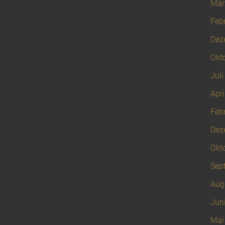
Mär
Feb
Dez
Okt
Juli
Apri
Feb
Dez
Okt
Sep
Aug
Jun
Mai