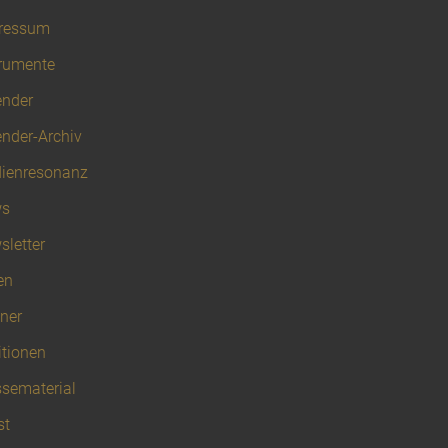
ressum
trumente
ender
ender-Archiv
ienresonanz
s
sletter
en
ner
itionen
ssematerial
st