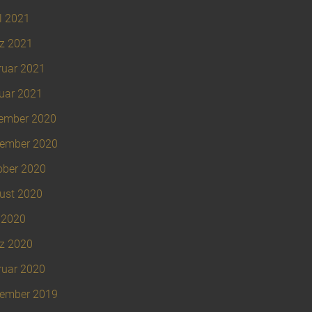
l 2021
z 2021
ruar 2021
uar 2021
ember 2020
ember 2020
ober 2020
ust 2020
 2020
z 2020
ruar 2020
ember 2019