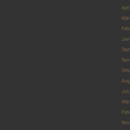
Apri
Mär
Feb
Jan
Dez
Nov
Okt
Aug
Juli
Mär
Feb
Nov