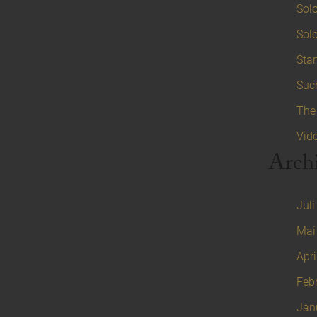
Solo
Solo
Star
Suc
The
Vid
Arch
Juli
Mai
Apri
Feb
Jan