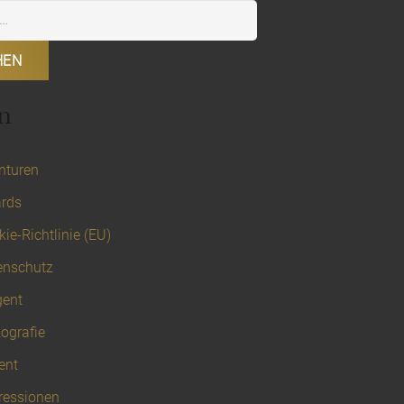
n
nturen
rds
ie-Richtlinie (EU)
enschutz
gent
ografie
ent
ressionen