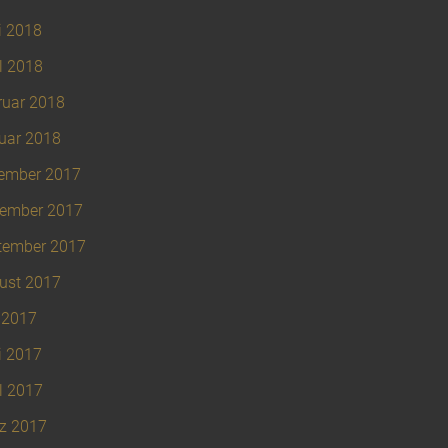
i 2018
l 2018
ruar 2018
uar 2018
ember 2017
ember 2017
tember 2017
ust 2017
 2017
i 2017
l 2017
z 2017