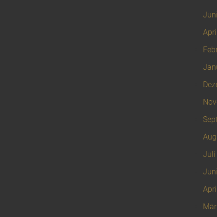
Jun
Apri
Feb
Jan
Dez
Nov
Sep
Aug
Juli
Jun
Apri
Mär