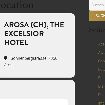
location
Suchen
nach:
AROSA (CH), THE
Seite
EXCELSIOR
HOTEL
Age
Awa
Sonnenbergstrasse, 7050
Cook
Arosa,
Dat
Diri
Disk
Doz
Imp