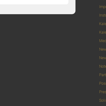
Imp
Ins
Kal
Kal
Med
New
New
Not
Part
Pos
Pre
Soli