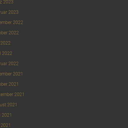
z 2023
ruar 2023
ember 2022
ober 2022
 2022
l 2022
ruar 2022
ember 2021
ober 2021
tember 2021
ust 2021
i 2021
 2021