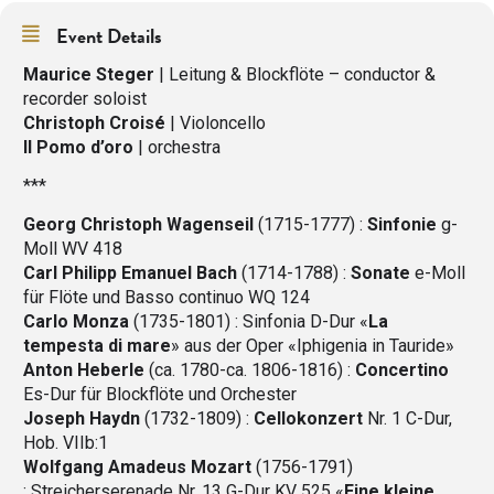
Event Details
Maurice Steger
| Leitung & Blockflöte – conductor &
recorder soloist
Christoph Croisé
| Violoncello
Il Pomo d’oro
| orchestra
***
Georg Christoph Wagenseil
(1715-1777) :
Sinfonie
g-
Moll WV 418
Carl Philipp Emanuel Bach
(1714-1788) :
Sonate
e-Moll
für Flöte und Basso continuo WQ 124
Carlo Monza
(1735-1801) : Sinfonia D-Dur «
La
tempesta di mare
» aus der Oper «Iphigenia in Tauride»
Anton Heberle
(ca. 1780-ca. 1806-1816) :
Concertino
Es-Dur für Blockflöte und Orchester
Joseph Haydn
(1732-1809) :
Cellokonzert
Nr. 1 C-Dur,
Hob. VIIb:1
Wolfgang Amadeus Mozart
(1756-1791)
: Streicherserenade Nr. 13 G-Dur KV 525 «
Eine kleine