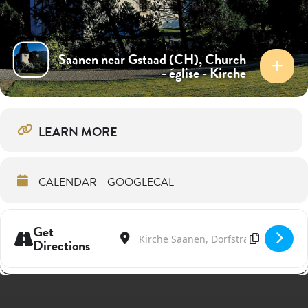
Saanen near Gstaad (CH), Church
- église - Kirche
LEARN MORE
CALENDAR
GOOGLECAL
Get
Address - Wien @ Gstaad Menuhin Festival 
Destination Address - Wien @ Gstaad
Directions