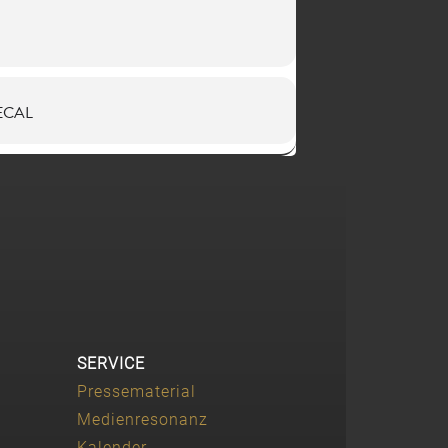
ECAL
SERVICE
Pressematerial
Medienresonanz
Kalender