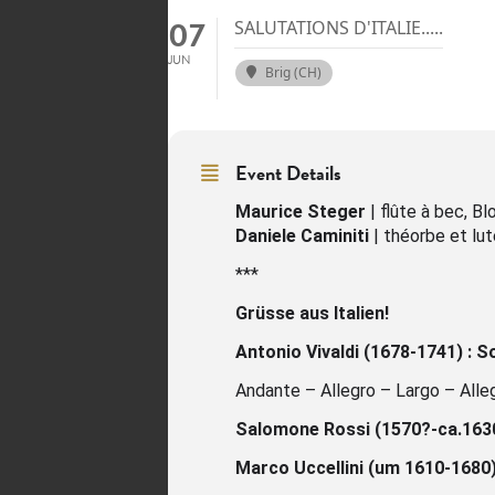
07
SALUTATIONS D'ITALIE.....
JUN
Brig (CH)
Event Details
Maurice Steger
| flûte à bec, Bl
Daniele Caminiti
| théorbe et lu
***
Grüsse aus Italien!
Antonio Vivaldi (1678-1741) :
So
Andante – Allegro – Largo – Alle
Salomone Rossi (1570?-ca.1630
Marco Uccellini (um 1610-1680)