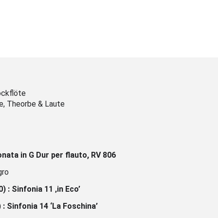
ockflöte
te, Theorbe & Laute
nata in G Dur per flauto, RV 806
gro
) :
Sinfonia 11 ‚in Eco’
 :
Sinfonia 14 ‘La Foschina’