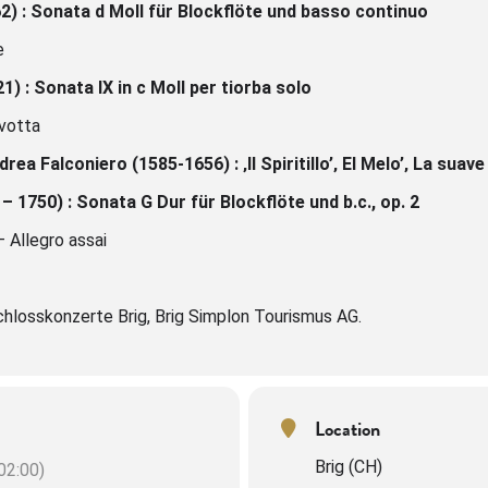
2) :
Sonata d Moll für Blockflöte und basso continuo
e
1) :
Sonata IX in c Moll per tiorba solo
avotta
ndrea Falconiero (1585-1656) :
‚Il Spiritillo’
‚ El Melo’
‚ La suave
– 1750) :
Sonata G Dur für Blockflöte und b.c., op. 2
 Allegro assai
chlosskonzerte Brig, Brig Simplon Tourismus AG.
Location
Brig (CH)
2:00)