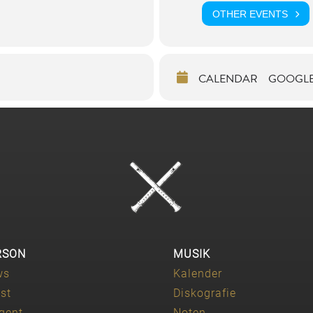
OTHER EVENTS
CALENDAR
GOOGL
RSON
MUSIK
ws
Kalender
ist
Diskografie
igent
Noten