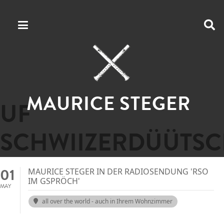
MAURICE STEGER
UF
SCHWIIZERDÜÜTS
01
MAURICE STEGER IN DER RADIOSENDUNG 'RSO
IM GSPRÖCH'
MAY
all over the world - auch in Ihrem Wohnzimmer