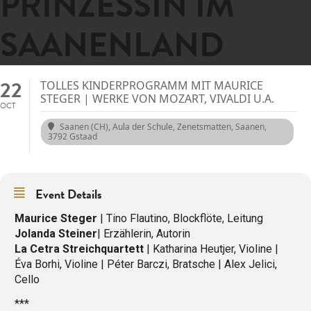
PRINZESSIN IM
SAANENLAND
22
TOLLES KINDERPROGRAMM MIT MAURICE
STEGER | WERKE VON MOZART, VIVALDI U.A.
OCT
Saanen (CH), Aula der Schule
, Zenetsmatten, Saanen,
3792 Gstaad
Event Details
Maurice Steger
| Tino Flautino, Blockflöte, Leitung
Jolanda Steiner
| Erzählerin, Autorin
La Cetra Streichquartett
| Katharina Heutjer, Violine |
Éva Borhi, Violine | Péter Barczi, Bratsche | Alex Jelici,
Cello
***