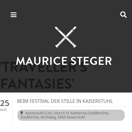
MAURICE STEGER
'TRAVELLER'S
FANTASIES'
25
BEIM FESTIVAL DER STILLE IN KAISERSTUHL
AUG
Kaiserstuhl (CH), church St. Katharina (Stadtkirche)
,
Stadtkirche, Kirchweg, 5466 Kaiserstuhl