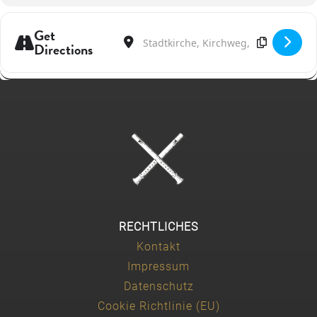
Get
Address - 'Traveller's Fantasies' [xKXt3nPbz]
Destination Address - 'Traveller's Fan
Directions
RECHTLICHES
Kontakt
Impressum
Datenschutz
Cookie Richtlinie (EU)