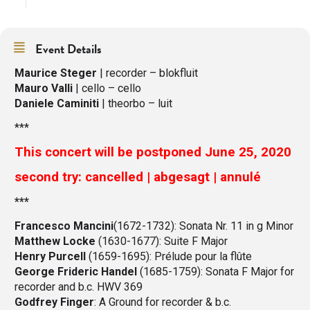
Event Details
Maurice Steger
| recorder – blokfluit
Mauro Valli
| cello – cello
Daniele Caminiti
| theorbo – luit
***
This concert will be postponed June 25, 2020
second try: cancelled | abgesagt | annulé
***
Francesco Mancini
(1672-1732): Sonata Nr. 11 in g Minor
Matthew Locke
(1630-1677): Suite F Major
Henry Purcell
(1659-1695): Prélude pour la flûte
George Frideric Handel
(1685-1759): Sonata F Major for
recorder and b.c. HWV 369
Godfrey Finger
: A Ground for recorder & b.c.