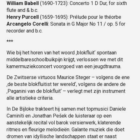
William Babell
(1690-1723): Concerto 1 D Dur, for sixth
flute and & b.c.
Henry Purcell
(1659-1695): Prélude pour le théorbe
Arcangelo Corelli
: Sonata in G Major No 11 / op. 5 for
recorder and b.c.
***
Wie bij het horen van het woord ‚blokfluit‘ spontaan
middelbareschoolbuikpijn krijgt, verlossen we met dit
kamermuziekconcert voorgoed van een jeugdtrauma.
De Zwitserse virtuoos Maurice Steger – volgens de ene
‚de beste blokfluitist ter wereld‘, volgens de andere de
‚Paganini van de blokfluit‘ – verlegt met zijn instrument
alle artistieke criteria.
In De Bijloke trakteert hij samen met topmusici Daniele
Caminiti en Jonathan Pešek de luisteraar op een
aanstekelijk recital vol barok versierwerk, klaterende
ritmes en fleurige melodieën. Galante muziek die doet
dromen van idyllische landschappen staat er naast