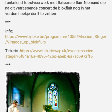
fonkelend feestvuurwerk met Italiaanse flair. Niemand die
na dit verrassende concert de blokfluit nog in het
verdomhoekje durft te zetten.
***
Info:
https://www.bijloke.be/programma/1055/Maurice_Steger
/Virtuoos_op_blokfluit/
Tickets:
https://www.ticketswap.uk/event/maurice-
steger/6f84a16a-4096-42bd-a6eb-8a7ac6972ff6
***