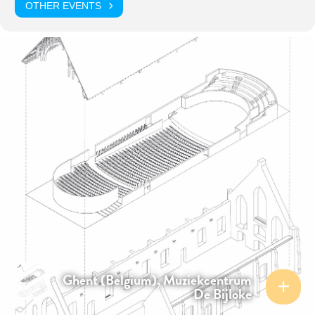
OTHER EVENTS
Ghent (Belgium), Muziekcentrum
De Bijloke