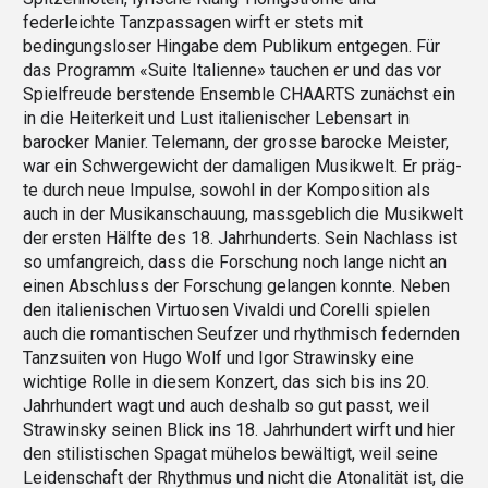
federleichte Tanzpassagen wirft er stets mit
bedingungsloser Hingabe dem Publikum entge­gen. Für
das Programm «Suite Italienne» tauchen er und das vor
Spielfreude berstende Ensemble CHAARTS zunächst ein
in die Heiterkeit und Lust italienischer Lebensart in
barocker Manier. Telemann, der grosse barocke Meister,
war ein Schwergewicht der damaligen Musikwelt. Er präg­
te durch neue Impulse, sowohl in der Komposition als
auch in der Musikanschauung, massgeblich die Musikwelt
der ersten Hälfte des 18. Jahrhunderts. Sein Nachlass ist
so umfangreich, dass die Forschung noch lange nicht an
einen Abschluss der Forschung gelangen konnte. Neben
den italienischen Virtuosen Vivaldi und Corelli spielen
auch die romantischen Seufzer und rhythmisch federnden
Tanzsuiten von Hugo Wolf und Igor Strawinsky eine
wichtige Rolle in diesem Konzert, das sich bis ins 20.
Jahrhundert wagt und auch deshalb so gut passt, weil
Strawinsky seinen Blick ins 18. Jahrhundert wirft und hier
den stilistischen Spagat mühelos bewältigt, weil seine
Leidenschaft der Rhyth­mus und nicht die Atonalität ist, die