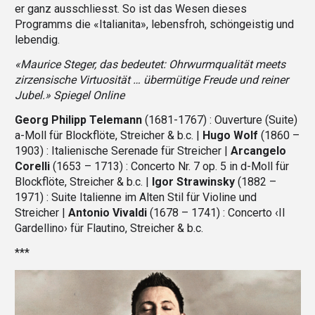
er ganz ausschliesst. So ist das Wesen dieses
Programms die «Italianita», lebensfroh, schön­geistig und
lebendig.
«Maurice Steger, das bedeutet: Ohrwurmqualität meets
zirzensische Virtuosität … übermütige Freude und reiner
Jubel.» Spiegel Online
Georg Philipp Telemann
(1681-1767) : Ouverture (Suite)
a-Moll für Blockflöte, Streicher & b.c. |
Hugo Wolf
(1860 –
1903) : Italienische Serenade für Streicher |
Arcangelo
Corelli
(1653 – 1713) : Concerto Nr. 7 op. 5 in d-Moll für
Blockflöte, Streicher & b.c. |
Igor Strawinsky
(1882 –
1971) : Suite Italienne im Alten Stil für Violine und
Streicher |
Antonio Vivaldi
(1678 – 1741) : Concerto ‹Il
Gardellino› für Flautino, Streicher & b.c.
***