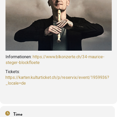
Informationen:
https://www.blkonzerte.ch/34-maurice-
steger-blockfloete
Tickets:
https://karten.kulturticket.ch/p/reservix/event/1959936?
_locale=de
Time