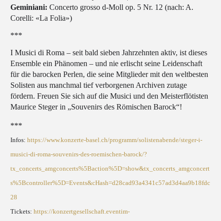
Geminiani:
Concerto grosso d-Moll op. 5 Nr. 12 (nach: A.
Corelli: «La Folia»)
***
I Musici di Roma – seit bald sieben Jahrzehnten aktiv, ist dieses
Ensemble ein Phänomen – und nie erlischt seine Leidenschaft
für die barocken Perlen, die seine Mitglieder mit den weltbesten
Solisten aus manchmal tief verborgenen Archiven zutage
fördern. Freuen Sie sich auf die Musici und den Meisterflötisten
Maurice Steger in „Souvenirs des Römischen Barock“!
***
Infos:
https://www.konzerte-basel.ch/programm/solistenabende/steger-i-
musici-di-roma-souvenirs-des-roemischen-barock/?
tx_concerts_amgconcerts%5Baction%5D=show&tx_concerts_amgconcert
s%5Bcontroller%5D=Events&cHash=d28cad93a4341c57ad3d4aa9b18fdc
28
Tickets:
https://konzertgesellschaft.eventim-