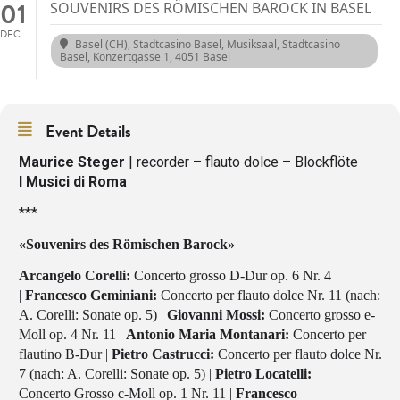
01
SOUVENIRS DES RÖMISCHEN BAROCK IN BASEL
DEC
Basel (CH), Stadtcasino Basel, Musiksaal
, Stadtcasino
Basel, Konzertgasse 1, 4051 Basel
Event Details
Maurice Steger
| recorder – flauto dolce – Blockflöte
I Musici di Roma
***
«Souvenirs des Römischen Barock»
Arcangelo Corelli:
Concerto grosso D-Dur op. 6 Nr. 4
|
Francesco Geminiani:
Concerto per flauto dolce Nr. 11 (nach:
A. Corelli: Sonate op. 5) |
Giovanni Mossi:
Concerto grosso e-
Moll op. 4 Nr. 11 |
Antonio Maria Montanari:
Concerto per
flautino B-Dur |
Pietro Castrucci:
Concerto per flauto dolce Nr.
7 (nach: A. Corelli: Sonate op. 5) |
Pietro Locatelli:
Concerto Grosso c-Moll op. 1 Nr. 11 |
Francesco