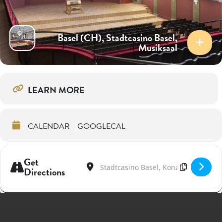
Basel (CH), Stadtcasino Basel,
Musiksaal
LEARN MORE
CALENDAR
GOOGLECAL
Get
Address - Solistenabend im neu renovierten
Destination Address - Solistenabend i
Directions