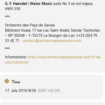
G. F. Haendel
|
Water Music
suite No 3 en sol majeur,
HWV 350
***
Orchestre des Pays de Savoie
Bâtiment Koala, 17 rue Lac Saint André, Savoie Technolac
– BP 50268 – f-73375 Le Bourget-du-Lac: t+33 (0)4 79
33 42 71
contact@orchestrepayssavoie.com
***
Informations:
http://www.orchestrepayssavoie.com/fr/sai
son/concerts/
Time
17. July 2016
18:30
(GMT+02:00)