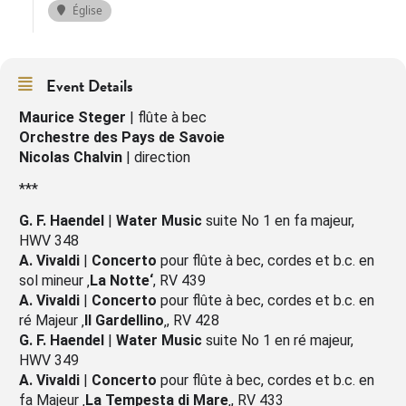
Église
Event Details
Maurice Steger
| flûte à bec
Orchestre des Pays de Savoie
Nicolas Chalvin
| direction
***
G. F. Haendel
|
Water Music
suite No 1 en fa majeur,
HWV 348
A. Vivaldi
|
Concerto
pour flûte à bec, cordes et b.c. en
sol mineur ‚
La Notte‘
, RV 439
A. Vivaldi
|
Concerto
pour flûte à bec, cordes et b.c. en
ré Majeur ‚
Il Gardellino
‚, RV 428
G. F. Haendel
|
Water Music
suite No 1 en ré majeur,
HWV 349
A. Vivaldi
|
Concerto
pour flûte à bec, cordes et b.c. en
fa Majeur ‚
La Tempesta di Mare
‚, RV 433