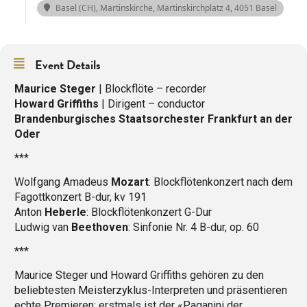
Basel (CH), Martinskirche
, Martinskirchplatz 4, 4051 Basel
Event Details
Maurice Steger
| Blockflöte – recorder
Howard Griffiths
| Dirigent – conductor
Brandenburgisches Staatsorchester Frankfurt an der
Oder
***
Wolfgang Amadeus
Mozart
: Blockflötenkonzert nach dem
Fagottkonzert B-dur, kv 191
Anton
Heberle
: Blockflötenkonzert G-Dur
Ludwig van
Beethoven
: Sinfonie Nr. 4 B-dur, op. 60
***
Maurice Steger und Howard Griffiths gehören zu den
beliebtesten Meisterzyklus-Interpreten und präsentieren
echte Premieren: erstmals ist der «Paganini der