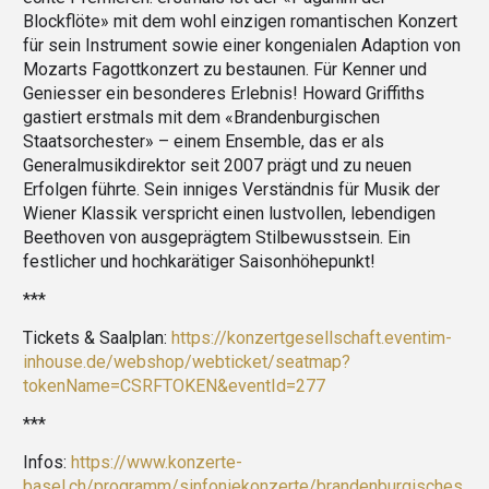
Blockflöte» mit dem wohl einzigen romantischen Konzert
für sein Instrument sowie einer kongenialen Adaption von
Mozarts Fagottkonzert zu bestaunen. Für Kenner und
Geniesser ein besonderes Erlebnis! Howard Griffiths
gastiert erstmals mit dem «Brandenburgischen
Staatsorchester» – einem Ensemble, das er als
Generalmusikdirektor seit 2007 prägt und zu neuen
Erfolgen führte. Sein inniges Verständnis für Musik der
Wiener Klassik verspricht einen lustvollen, lebendigen
Beethoven von ausgeprägtem Stilbewusstsein. Ein
festlicher und hochkarätiger Saisonhöhepunkt!
***
Tickets & Saalplan:
https://konzertgesellschaft.eventim-
inhouse.de/webshop/webticket/seatmap?
tokenName=CSRFTOKEN&eventId=277
***
Infos:
https://www.konzerte-
basel.ch/programm/sinfoniekonzerte/brandenburgisches