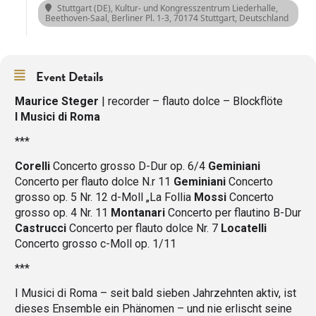
Stuttgart (DE), Kultur- und Kongresszentrum Liederhalle,
Beethoven-Saal
, Berliner Pl. 1-3, 70174 Stuttgart, Deutschland
Event Details
Maurice Steger
| recorder – flauto dolce – Blockflöte
I Musici di Roma
***
Corelli
Concerto grosso D-Dur op. 6/4
Geminiani
Concerto per flauto dolce N.r 11
Geminiani
Concerto
grosso op. 5 Nr. 12 d-Moll „La Follia
Mossi
Concerto
grosso op. 4 Nr. 11
Montanari
Concerto per flautino B-Dur
Castrucci
Concerto per flauto dolce Nr. 7
Locatelli
Concerto grosso c-Moll op. 1/11
***
I Musici di Roma – seit bald sieben Jahrzehnten aktiv, ist
dieses Ensemble ein Phänomen – und nie erlischt seine