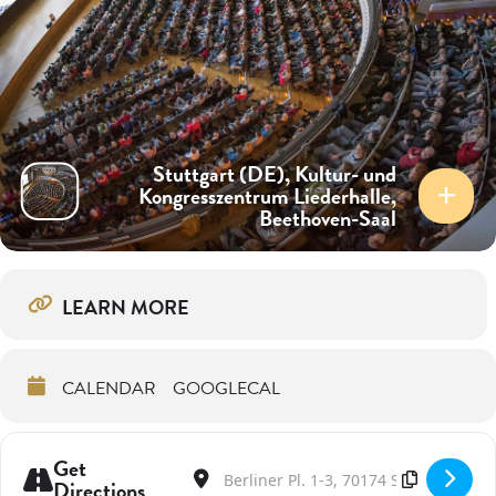
Stuttgart (DE), Kultur- und
Kongresszentrum Liederhalle,
Beethoven-Saal
LEARN MORE
CALENDAR
GOOGLECAL
Get
Address - Mit den Musici di Roma in der Lied
Destination Address - Mit den Musici
Directions