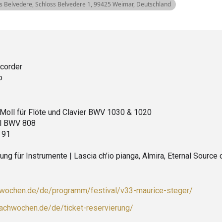
s Belvedere
, Schloss Belvedere 1, 99425 Weimar, Deutschland
ecorder
o
Moll für Flöte und Clavier BWV 1030 & 1020
ll BWV 808
 91
ung für Instrumente | Lascia ch’io pianga, Almira, Eternal Source 
hwochen.de/de/programm/festival/v33-maurice-steger/
bachwochen.de/de/ticket-reservierung/