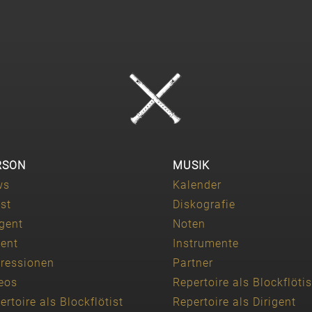
RSON
MUSIK
ws
Kalender
ist
Diskografie
igent
Noten
ent
Instrumente
ressionen
Partner
eos
Repertoire als Blockflötis
ertoire als Blockflötist
Repertoire als Dirigent