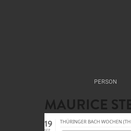
PERSON
MAURICE ST
19
THÜRINGER BACH WOCHEN (THE
SEP