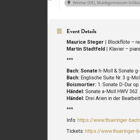
Weimar (DE), Musikgymnasium Schlos
Event Details
Maurice Steger
| Blockflöte – r
Martin Stadtfeld
| Klavier – pian
***
Bach: Sonate
h-Moll & Sonate g-
Bach:
Englische Suite Nr. 3 g-Mo
Boismortier:
1. Sonate D-Dur op.
Händel:
Sonate a-Moll HWV 362
Händel:
Drei Arien in der Bearbeit
***
Info:
https://www.thueringer-bac
Tickets:
https://www.thueringer-