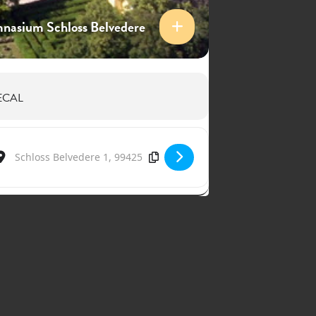
nasium Schloss Belvedere
ECAL
Destination Address - Maurice Steger & Martin Stadtfeld [y4SZZBt