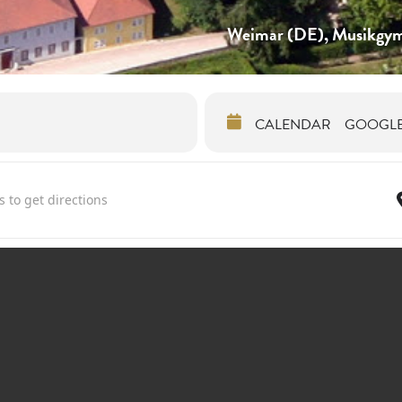
Weimar (DE), Musikgym
CALENDAR
GOOGL
teger & Martin Stadtfeld [tzYQJsjV8]