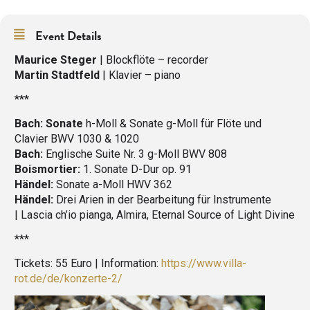
Event Details
Maurice Steger
| Blockflöte – recorder
Martin Stadtfeld
| Klavier – piano
***
Bach: Sonate
h-Moll & Sonate g-Moll für Flöte und
Clavier BWV 1030 & 1020
Bach:
Englische Suite Nr. 3 g-Moll BWV 808
Boismortier:
1. Sonate D-Dur op. 91
Händel:
Sonate a-Moll HWV 362
Händel:
Drei Arien in der Bearbeitung für Instrumente
| Lascia ch’io pianga, Almira, Eternal Source of Light Divine
***
Tickets: 55 Euro | Information:
https://www.villa-
rot.de/de/konzerte-2/