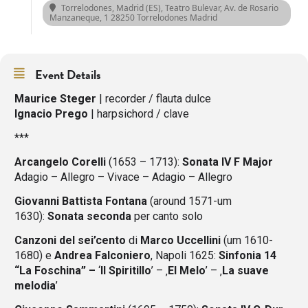
Torrelodones, Madrid (ES), Teatro Bulevar
, Av. de Rosario
Manzaneque, 1 28250 Torrelodones Madrid
Event Details
Maurice Steger
| recorder / flauta dulce
Ignacio Prego
| harpsichord / clave
***
Arcangelo Corelli
(1653 – 1713):
Sonata IV F Major
Adagio – Allegro – Vivace – Adagio – Allegro
Giovanni Battista Fontana
(around 1571-um
1630):
Sonata seconda
per canto solo
Canzoni del sei’cento
di
Marco Uccellini
(um 1610-
1680) e
Andrea Falconiero
, Napoli 1625:
Sinfonia 14
“La Foschina”
–
‘
Il Spiritillo
’ – ‚
El Melo
’ – ‚
La suave
melodia
’