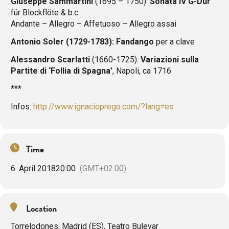
Giuseppe Sammartini
(1695 – 1750):
Sonata IV G-Dur
für Blockflöte & b.c.
Andante – Allegro – Affetuoso – Allegro assai
Antonio Soler (1729-1783):
Fandango
per a clave
Alessandro Scarlatti
(1660-1725):
Variazioni sulla
Partite di ‘Follia di Spagna’
, Napoli, ca 1716
***
Infos:
http://www.ignacioprego.com/?lang=es
Time
6. April 2018
20:00
(GMT+02:00)
Location
Torrelodones, Madrid (ES), Teatro Bulevar