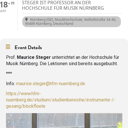
18
STEGER IST PROFESSOR AN DER
19
HOCHSCHULE FÜR MUSIK NÜRNBERG
JUN
Nürnberg (DE), Musikhochschule
, Veilhofstraße 34-40,
90489 Nürnberg, Deutschland
Event Details
Prof.
Maurice Steger
unterrichtet an der Hochschule für
Musik Nürnberg. Die Lektionen sind bereits ausgebucht.
***
Info:
maurice.steger@hfm-nuernberg.de
https://www.hfm-
nuernberg.de/studium/studienbereiche/instrumente-/-
gesang/blockfloete