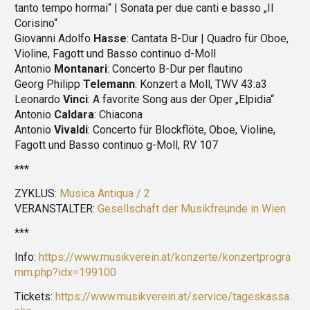
tanto tempo hormai“ | Sonata per due canti e basso „Il
Corisino“
Giovanni Adolfo
Hasse
: Cantata B-Dur | Quadro für Oboe,
Violine, Fagott und Basso continuo d-Moll
Antonio
Montanari
: Concerto B-Dur per flautino
Georg Philipp
Telemann
: Konzert a Moll, TWV 43:a3
Leonardo
Vinci
: A favorite Song aus der Oper „Elpidia“
Antonio
Caldara
: Chiacona
Antonio
Vivaldi
: Concerto für Blockflöte, Oboe, Violine,
Fagott und Basso continuo g-Moll, RV 107
***
ZYKLUS:
Musica Antiqua / 2
VERANSTALTER:
Gesellschaft der Musikfreunde in Wien
***
Info:
https://www.musikverein.at/konzerte/konzertprogra
mm.php?idx=199100
Tickets:
https://www.musikverein.at/service/tageskassa.