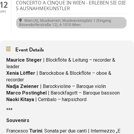
12
CONCERTO A CINQUE IN WIEN - ERLEBEN SIE DIE
5 AUSNAHMEKÜNSTLER
JAN
Wien (A), Musikverein
, Musikvereinsplatz 1 (Eingang
Bösendorferstraße 12), A-1010 Wien
Event Details
Maurice Steger
| Blockflöte & Leitung – recorder &
leader
Xenia Löffler
| Barockoboe & Blockflöte – oboe &
recorder
Nadja Zwiener
| Barockvioline – Baroque violin
Marco Postinghel
| Barockfagott – Baroque bassoon
Naoki Kitaya
| Cembalo – harpsichord
***
Souvenirs
Francesco
Turini
: Sonata per due canti | Intermezzo „E