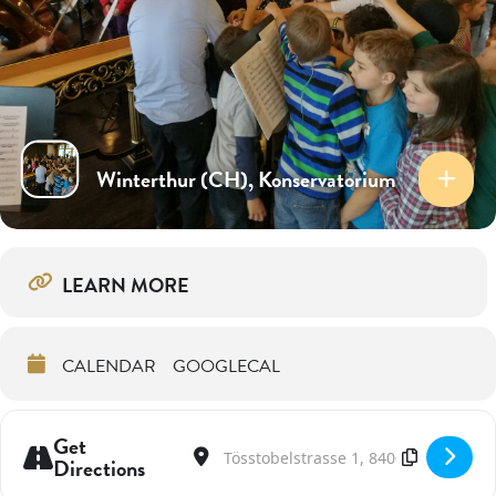
Winterthur (CH), Konservatorium
LEARN MORE
CALENDAR
GOOGLECAL
Get
Address - Jurytätigkeit SJMW [5CZPe9pzK]
Destination Address - Jurytätigkeit SJM
Directions