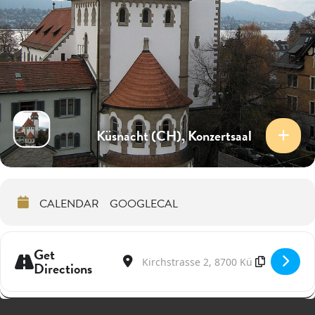
Küsnacht (CH), Konzertsaal
CALENDAR
GOOGLECAL
Get
Address - Himmelstöne - Sphären des Baro
Destination Address - Himmelstöne -
Directions