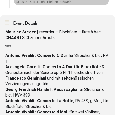
Strasse 14, 4310 Rheinfelden, Schweiz
Event Details
Maurice Steger
| recorder – Blockflöte – flute à bec
CHAARTS
Chamber Artists
***
Antonio Vivaldi : Concerto C Dur
für Streicher & b.c., RV
11
Arcangelo Corelli : Concerto A Dur
für Blockflöte
&
Orchester nach der Sonate op 5 Nr 11, orchestriert von
Francesco Geminiani
und mit zeitgenössischen
Verzierungen ausgeführt
Georg Friedrich Händel : Passacaglia
für Streicher &
b.c., HWV 399
Antonio Vivaldi :
Concerto La Notte
, RV 439, g Moll, für
Blockflöte, Streicher & b.c.
Antonio Vivaldi :
Concerto d Moll
für zwei Violinen,