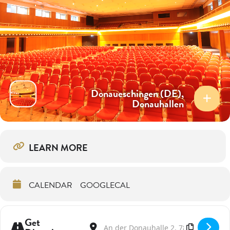
Donaueschingen (DE),
Donauhallen
LEARN MORE
CALENDAR
GOOGLECAL
Get
Address - Händel is(s)t | Maurice Steger & L
Destination Address - Händel is(s)t | 