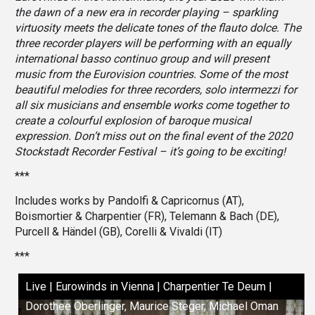
the dawn of a new era in recorder playing – sparkling
virtuosity meets the delicate tones of the flauto dolce. The
three recorder players will be performing with an equally
international basso continuo group and will present
music from the Eurovision countries. Some of the most
beautiful melodies for three recorders, solo intermezzi for
all six musicians and ensemble works come together to
create a colourful explosion of baroque musical
expression. Don’t miss out on the final event of the 2020
Stockstadt Recorder Festival – it’s going to be exciting!
***
Includes works by Pandolfi & Capricornus (AT),
Boismortier & Charpentier (FR), Telemann & Bach (DE),
Purcell & Händel (GB), Corelli & Vivaldi (IT)
***
Live | Eurowinds in Vienna | Charpentier Te Deum |
Dorothee Oberlinger, Maurice Steger, Michael Oman