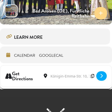
Bad Arolsen (DE), Fürstliche
Reitbahn
LEARN MORE
CALENDAR
GOOGLECAL
Get
Address - Eurowinds @ 35. Arolser Barock-Fe
Destination Address - Eurowinds @ 35. 
Directions