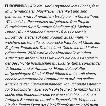
EUROWINDS
|
Alle drei sind Koryphäen ihres Fachs, fest
im internationalen Musikleben verankert und sind
gemeinsam mit fulminantem Erfolg u.a. im Konzerthaus
Wien bei den Resonanzen aufgetreten. Das Projekt
Eurovisionen führt Dorothee Oberlinger (D), Michael
Oman (A) und Maurice Steger (CH) als Ensemble
Eurowinds wieder auf dem Podium zusammen, in
welchem die Künstler eine barocke Parade mit Musik aus
England, Frankreich, Deutschland, Österreich und Italien
präsentieren. 2020 wird in der Altrheinhalle mit dem
Auftritt des All-Star-Trios Eurowinds ein neues Kapitel in
der Geschichte flötistischen Musikantentums, sprühender
Virtuosität und einfühlsamer Flauto dolce-Kultur
aufgeschlagen! Die drei Blockflötisten treten mit einem
ebenso internationalen Continuoteam auf und stellen
Musik aus den Eurovisionsländern vor. Schönste Literatur
für 3 Blockflöten, aber auch solistische Intermezzi für alle
sechs plus Ensemblewerke vereinen sich hier zu einem
farbigen Bouquet an barocker Expressivität. Verpassen
Sie den finalen Event der Blockflötenfesttage 2020 nicht,