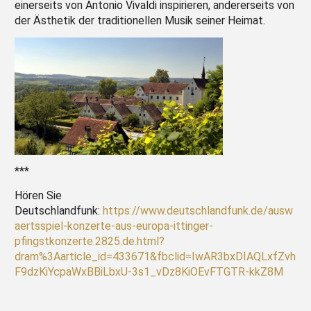
einerseits von Antonio Vivaldi inspirieren, andererseits von
der Ästhetik der traditionellen Musik seiner Heimat.
***
Hören Sie
Deutschlandfunk:
https://www.deutschlandfunk.de/ausw
aertsspiel-konzerte-aus-europa-ittinger-
pfingstkonzerte.2825.de.html?
dram%3Aarticle_id=433671&fbclid=IwAR3bxDIAQLxfZvh
F9dzKiYcpaWxBBiLbxU-3s1_vDz8KiOEvFTGTR-kkZ8M