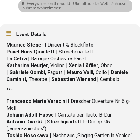
Everywhere on the world - Überall auf der Welt - Zuhause
in Ihrem Wohnzimmer
Event Details
Maurice Steger
| Dirigent & Blockflöte
Pavel Haas Quartett
| Streichquartett
La Cetra
| Baroque Orchestra Basel
Katharina Heutjer,
Violine |
Xenia Löffler,
Oboe
|
Gabriele Gombi,
Fagott |
Mauro Valli,
Cello |
Daniele
Caminiti,
Theorbe |
Sebastian Wienand
| Cembalo
***
Francesco Maria Veracini
| Dresdner Ouverture Nr. 6 g-
Moll
Johann Adolf Hasse
| Cantata per flauto B-Dur
Antonín Dvořák
| Streichquartett F-Dur op. 96
(„amerikanisches“)
Toshio Hosokawa
| Nacht aus „Singing Garden in Venice“