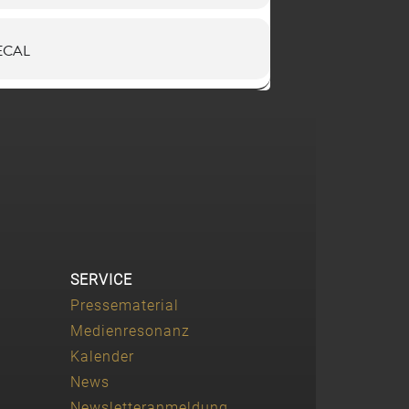
ECAL
SERVICE
Pressematerial
Medienresonanz
Kalender
News
Newsletteranmeldung