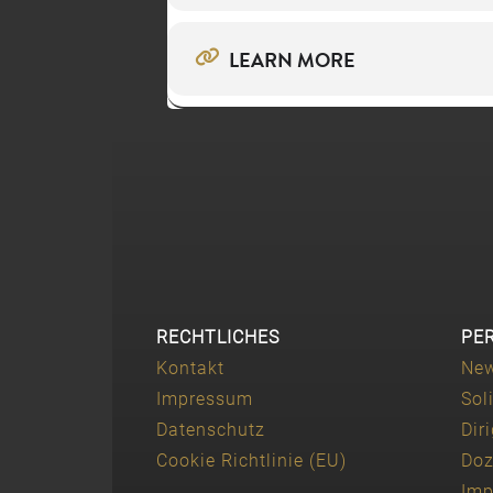
LEARN MORE
RECHTLICHES
PE
Kontakt
Ne
Impressum
Sol
Datenschutz
Dir
Cookie Richtlinie (EU)
Doz
Imp