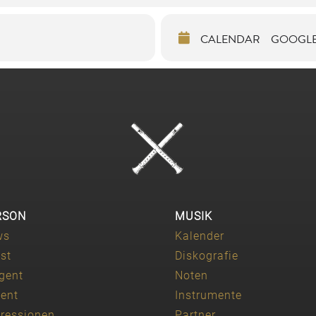
CALENDAR
GOOGL
RSON
MUSIK
ws
Kalender
ist
Diskografie
igent
Noten
ent
Instrumente
ressionen
Partner