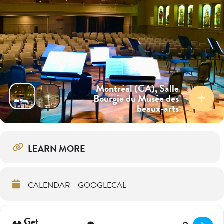
Montréal (CA), Salle
Bourgie du Musée des
beaux-arts
LEARN MORE
CALENDAR
GOOGLECAL
Get
Address - A SINGING VENICE GARDEN in Mo
Destination Address - A SINGING VEN