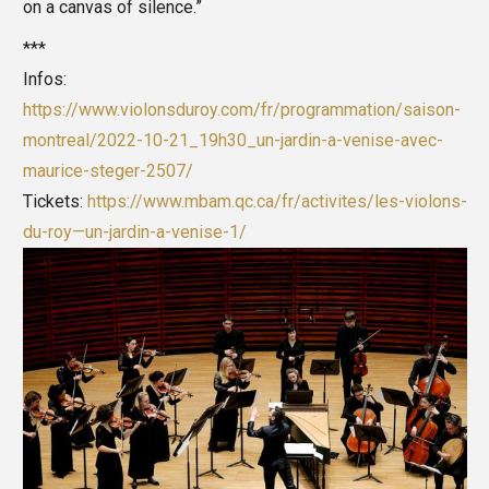
on a canvas of silence.”
***
Infos:
https://www.violonsduroy.com/fr/programmation/saison-
montreal/2022-10-21_19h30_un-jardin-a-venise-avec-
maurice-steger-2507/
Tickets:
https://www.mbam.qc.ca/fr/activites/les-violons-
du-roy—un-jardin-a-venise-1/