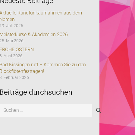
Neueste Beiträge
Aktuelle Rundfunkaufnahmen aus dem
Norden
19. Juli 2026
Meisterkurse & Akademien 2026
25. Mai 2026
FROHE OSTERN
3. April 2026
Bad Kissingen ruft – Kommen Sie zu den
Blockflötenfesttagen!
3. Februar 2026
Beiträge durchsuchen
Suchen
nach: