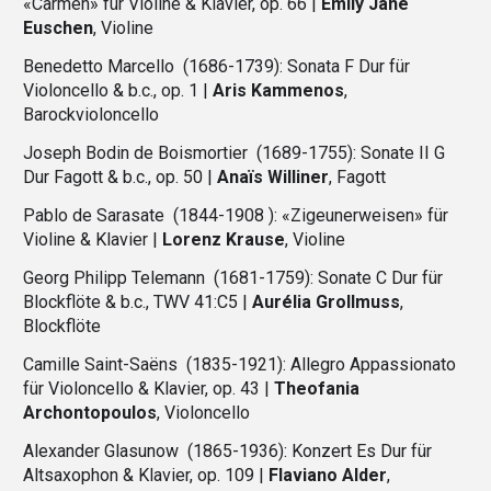
«Carmen» für Violine & Klavier, op. 66 |
Emily Jane
Euschen
, Violine
Benedetto Marcello
(1686-1739): Sonata F Dur für
Violoncello & b.c., op. 1 |
Aris Kammenos
,
Barockvioloncello
Joseph Bodin de Boismortier
(1689-1755): Sonate II G
Dur Fagott & b.c., op. 50 |
Anaïs Williner
, Fagott
Pablo de Sarasate
(1844-1908 ): «Zigeunerweisen» für
Violine & Klavier |
Lorenz Krause
, Violine
Georg Philipp Telemann
(1681-1759): Sonate C Dur für
Blockflöte & b.c., TWV 41:C5 |
Aurélia Grollmuss
,
Blockflöte
Camille Saint-Saëns
(1835-1921): Allegro Appassionato
für Violoncello & Klavier, op. 43 |
Theofania
Archontopoulos
, Violoncello
Alexander Glasunow
(1865-1936): Konzert Es Dur für
Altsaxophon & Klavier, op. 109 |
Flaviano Alder
,