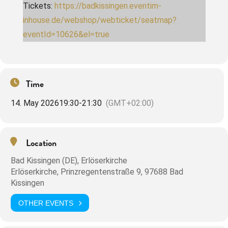
Tickets:
https://badkissingen.eventim-
inhouse.de/webshop/webticket/seatmap?
eventId=10626&el=true
Time
14. May 2026
19:30
-
21:30
(GMT+02:00)
Location
Bad Kissingen (DE), Erlöserkirche
Erlöserkirche, Prinzregentenstraße 9, 97688 Bad
Kissingen
OTHER EVENTS