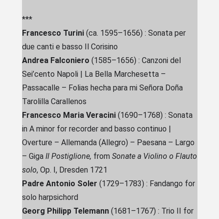
***
Francesco Turini
(ca. 1595–1656) :
Sonata per
due canti e basso
Il Corisino
Andrea Falconiero
(1585–1656) :
Canzoni del
Sei’cento
Napoli |
La Bella Marchesetta –
Passacalle – Folias hecha para mi Señora Doña
Tarolilla Carallenos
Francesco Maria Veracini
(1690–1768) :
Sonata
in A minor for recorder and basso continuo |
Overture – Allemanda (Allegro) – Paesana – Largo
– Giga
Il Postiglione,
from
Sonate a Violino o Flauto
solo
, Op. I, Dresden 1721
Padre Antonio Soler
(1729–1783) :
Fandango for
solo harpsichord
Georg Philipp Telemann
(1681–1767) :
Trio II for