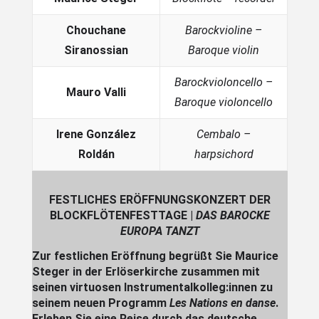
Chouchane
Barockvioline –
Siranossian
Baroque violin
Barockvioloncello –
Mauro Valli
Baroque violoncello
Irene
González
Cembalo –
Roldán
harpsichord
FESTLICHES ERÖFFNUNGSKONZERT DER
BLOCKFLÖTENFESTTAGE |
DAS BAROCKE
EUROPA TANZT
Zur festlichen Eröffnung begrüßt Sie Maurice
Steger in der Erlöserkirche zusammen mit
seinen virtuosen Instrumental­kolleg:innen zu
seinem neuen Programm
Les Nations en danse
.
Erleben Sie eine Reise durch das deutsche,