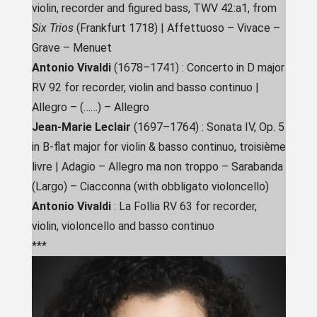
violin, recorder and figured bass,
TWV 42:a1, from
Six Trios
(Frankfurt 1718) |
Affettuoso – Vivace –
Grave – Menuet
Antonio Vivaldi
(1678–1741) :
Concerto in D major
RV 92 for recorder, violin and basso continuo |
Allegro – (……) – Allegro
Jean-Marie Leclair
(1697–1764) :
Sonata IV, Op. 5
in B-flat major for violin & basso continuo,
troisième
livre |
Adagio – Allegro ma non troppo – Sarabanda
(Largo) – Ciacconna
(with obbligato violoncello)
Antonio Vivaldi
: La Follia RV 63 for recorder,
violin, violoncello and basso continuo
***