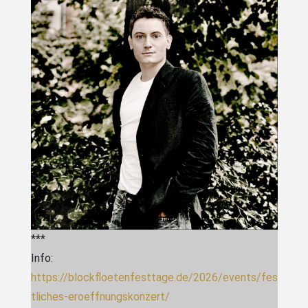
***
Info:
https://blockfloetenfesttage.de/2026/events/fes
tliches-eroeffnungskonzert/