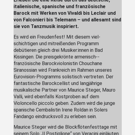
italienische, spanische und französische
Barock mit Werken von Vivaldi bis Leclair und
von Falconieri bis Telemann – und allesamt sind
sie von Tanz­musik inspiriert.
Es wird ein Freudenfest! Mit diesem viel­
schichtigen und mitreißenden Programm
debütieren gleich drei Musiker:innen in Bad
Kissingen. Die preisgekrönte armenisch-­
französische Barock­violonistin Chouchane
Siranossian wird Frankreich im Rahmen unseres
Eurovision-­Programms solistisch vertreten. Der
fantastische Barock­cellist und lang­jährige
musikalische Partner von Maurice Steger, Mauro
Valli, wird ebenfalls Kost­proben auf dem
Violoncello piccolo geben. Zudem wird die junge
spanische Cembalistin Irene Roldan in Solers
Fandango eindrucks­voll zu erleben sein.
Maurice Steger wird die Block­flöten­fest­tage mit
seinem Solo „Il Postiglione“ von Veracini einläuten.