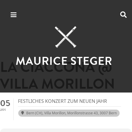
MAURICE STEGER
LA CIACCONA @
VILLA MORILLON
05
FESTLICHES KONZERT ZUM NEUEN JAHR
JAN
Bern (CH), Villa Morillon
, Morillonstrasse 43, 3007 Bern